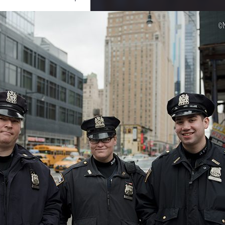
Ouvrir
/
Fermer
trait
rtrait
IKON CORPORATION
NIKON D750
1/400
2.8
27 mm
100
07 avril 2017
05 août 2017