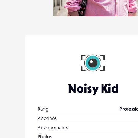
1
38
0
Noisy Kid
Rang
Professi
Abonnés
Abonnements
Photos