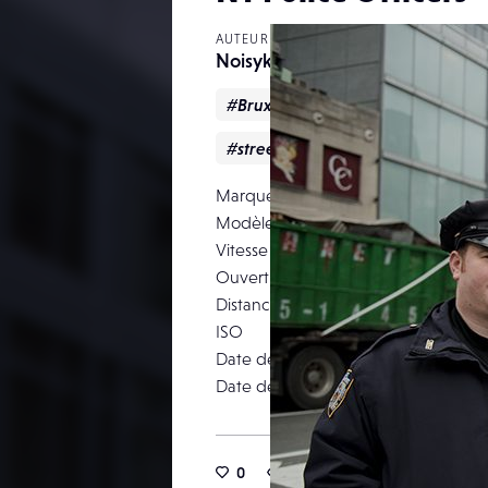
AUTEUR
Noisykid
#Bruxelles
#newyork
#Por
#streetphotography
#Streetpo
Marque
N
Modèle
Vitesse d’obturation
Ouverture
Distance focale
ISO
Date de prise de vue
Date de publication
0
24
0