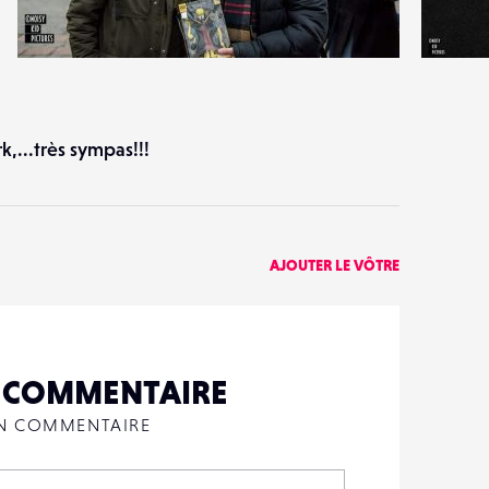
1
5
25
1
k,...très sympas!!!
AJOUTER LE VÔTRE
N COMMENTAIRE
UN COMMENTAIRE