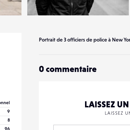
2
36
0
Portrait de 3 officiers de police à New Yor
0
commentaire
LAISSEZ U
onnel
9
LAISSEZ 
8
96