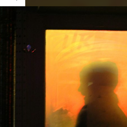
Ouvrir
/
Fermer
Canon
EOS 7D
1/8
f/4
50 mm
3200
re 2016
ier 2017