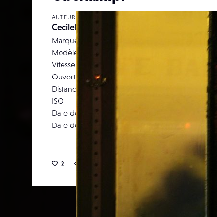
AUTEUR
Cecilehournau
Marque
Modèle
Canon 
Vitesse d’obturation
Ouverture
Distance focale
ISO
Date de prise de vue
07 décemb
Date de publication
10 févr
2
19
0