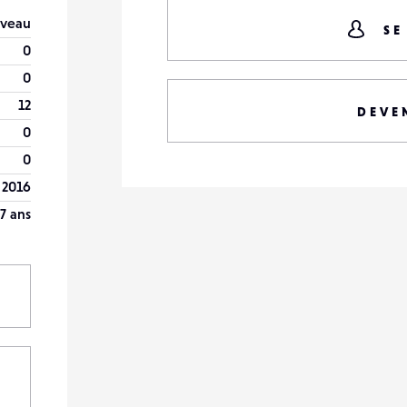
veau
SE
0
0
12
DEVE
0
0
 2016
7 ans