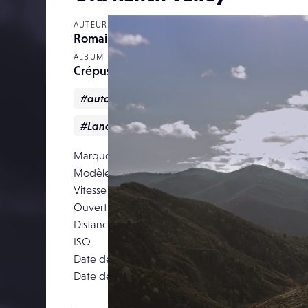
AUTEUR
Romain-d
ALBUM
Crépuscule d’automne
#automne
#cevennes
#Création
#Landscape
#Nature
Marque
NIKON CORPO
Modèle
NIKO
Vitesse d’obturation
Ouverture
Distance focale
ISO
Date de prise de vue
29 novemb
Date de publication
08 janv