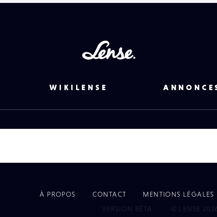
Lense
WIKILENSE
ANNONCE
À PROPOS
CONTACT
MENTIONS LÉGALES
EYE
VERSION BÊTA
© LENSE 202