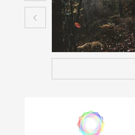
Précédent
3
24
0