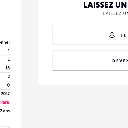
LAISSEZ U
LAISSEZ 
SE
onnel
1
1
DEVE
18
2
0
 2017
Paris
2 ans