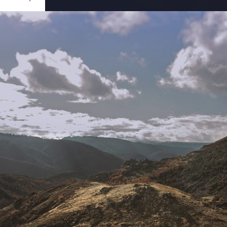
Ouvrir
/
Fermer
RATION
N D810
1/125
f/11
24 mm
100
re 2017
ier 2018