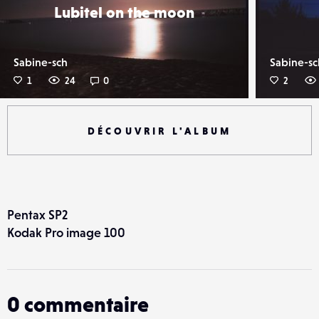
Lubitel on the moon
Sabine-sch
Sabine-sc
1
24
0
2
DÉCOUVRIR L'ALBUM
Pentax SP2
Kodak Pro image 100
0
commentaire