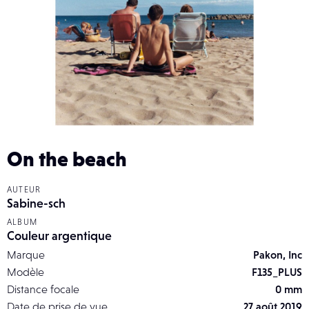
On the beach
AUTEUR
Sabine-sch
ALBUM
Couleur argentique
Marque
Pakon, Inc
Modèle
F135_PLUS
Distance focale
0 mm
Date de prise de vue
27 août 2019