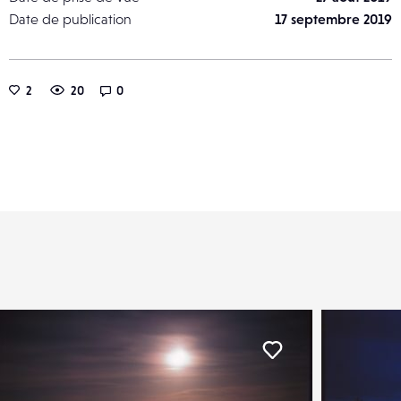
Date de publication
17 septembre 2019
2
20
0
er
Liker