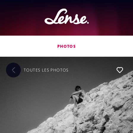
Lense
PHOTOS
TOUTES LES
PHOTOS
L