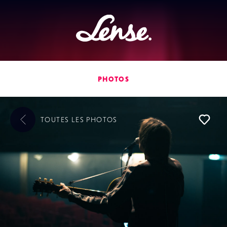
Lense
PHOTOS
TOUTES LES
PHOTOS
L