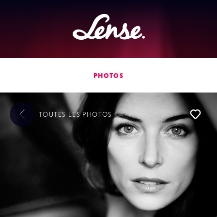
Lense
PHOTOS
TOUTES LES
PHOTOS
L