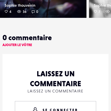
Sophie thouvenin
Sophie t
4
36
0
7
0
commentaire
AJOUTER LE VÔTRE
LAISSEZ UN
COMMENTAIRE
LAISSEZ UN COMMENTAIRE
SE CONNECTER