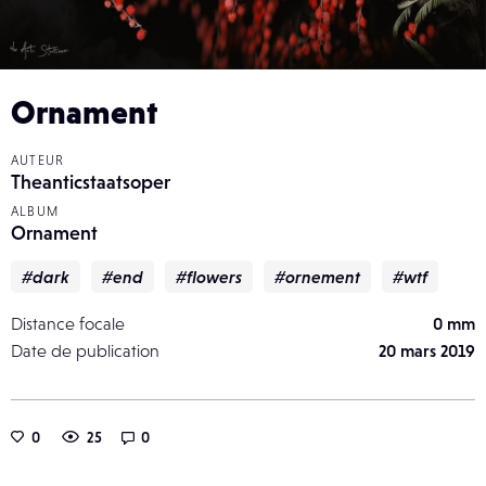
Ornament
AUTEUR
Theanticstaatsoper
ALBUM
Ornament
#dark
#end
#flowers
#ornement
#wtf
Distance focale
0 mm
Date de publication
20 mars 2019
0
25
0