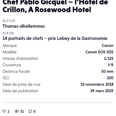
Chef Pablo Gicquel – l’Hôtel de
Crillon, A Rosewood Hotel
AUTEUR
Thomas-dhellemmes
ALBUM
14 portraits de chefs – prix Lebey de la Gastronomie
Marque
Canon
Modèle
Canon EOS 5DS
Vitesse d’obturation
1/125
Ouverture
f/9
Distance focale
50 mm
ISO
100
Date de prise de vue
23 novembre 2018
Date de publication
29 mars 2019
1
51
0