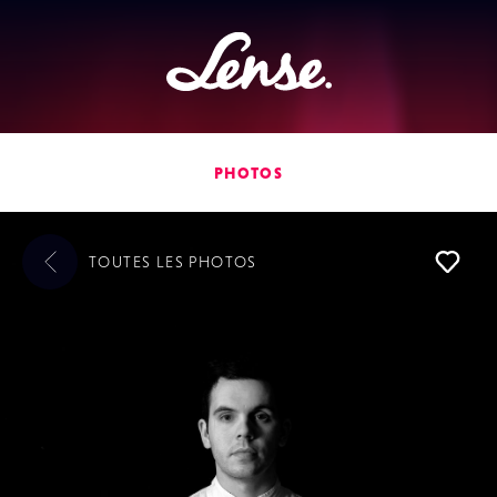
Lense
PHOTOS
TOUTES LES
PHOTOS
L