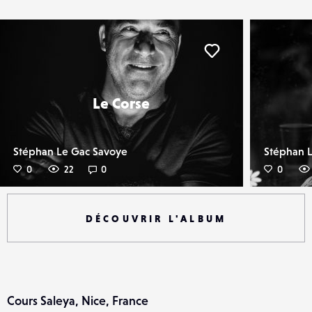
er
Liker
Le Corse
Stéphan Le Gac Savoye
Stéphan 
0
22
0
0
DÉCOUVRIR L'ALBUM
Cours Saleya, Nice, France