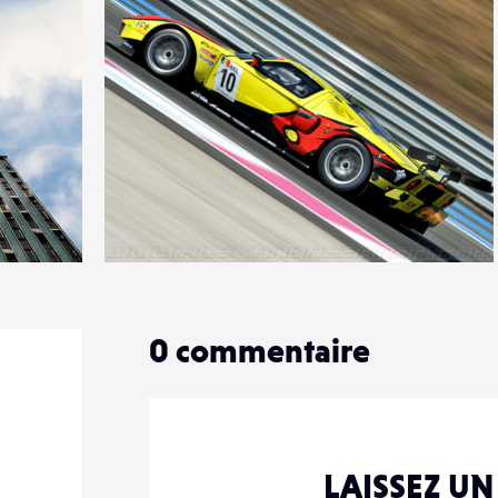
0
12
0
0
commentaire
LAISSEZ U