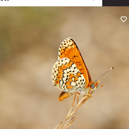
Ouvrir
/
Fermer
e Baron
er
#Nature
NIKON CORPORATION
NIKON D3
bturation
1/800
7.1
ocale
105 mm
200
ise de vue
15 juillet 2009
blication
02 mai 2011
13
0