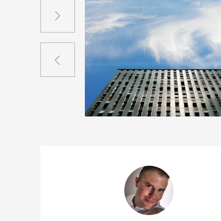
Suivant
Précédent
0
13
0