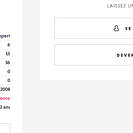
LAISSEZ 
n
SE
xpert
6
15
DEVE
36
0
0
t 2008
vence
2 ans