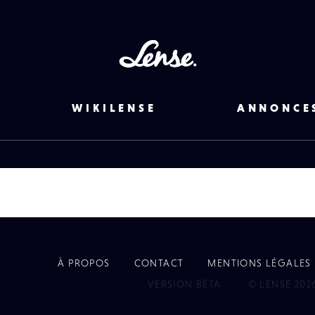
Lense
WIKILENSE
ANNONCE
À PROPOS
CONTACT
MENTIONS LÉGALES
EYE
VERSION BÊTA
© LENSE 202