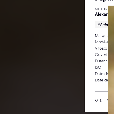
AUTEUR
Alexandr
#Animali
Marque
Modèle
Vitesse d’o
Ouverture
Distance f
ISO
Date de pr
Date de pu
1