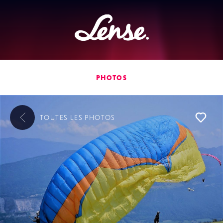
Lense
PHOTOS
TOUTES LES
PHOTOS
L