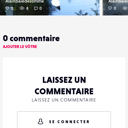
Alainbaiedesomme
Alainbai
0
8
0
0
0
commentaire
AJOUTER LE VÔTRE
LAISSEZ UN
COMMENTAIRE
LAISSEZ UN COMMENTAIRE
SE CONNECTER