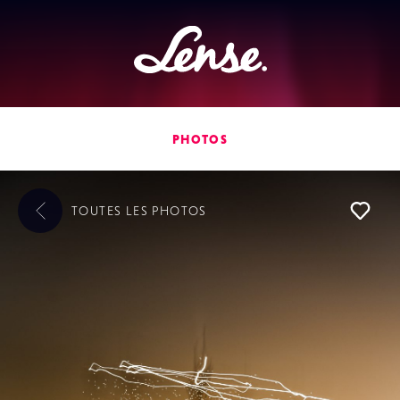
Lense
PHOTOS
TOUTES LES
PHOTOS
L