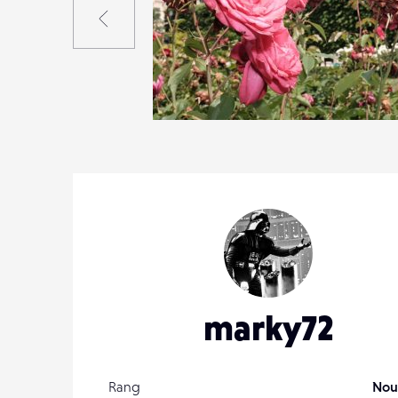
0
23
0
marky72
Rang
Nou