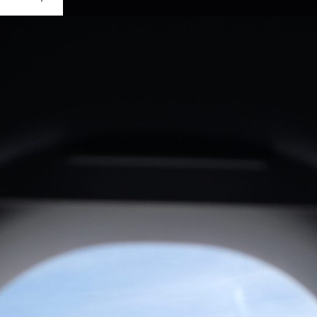
Ouvrir
/
Fermer
0 mm
re 2018