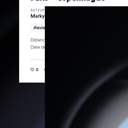
AUTEUR
Marky72
#avion
#hublot
#window
Distance focale
Date de publication
17 novemb
0
16
0