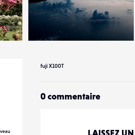
6
18
0
fuji X100T
0
commentaire
LAISSEZ U
veau