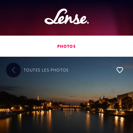
Lense
PHOTOS
TOUTES LES
PHOTOS
L