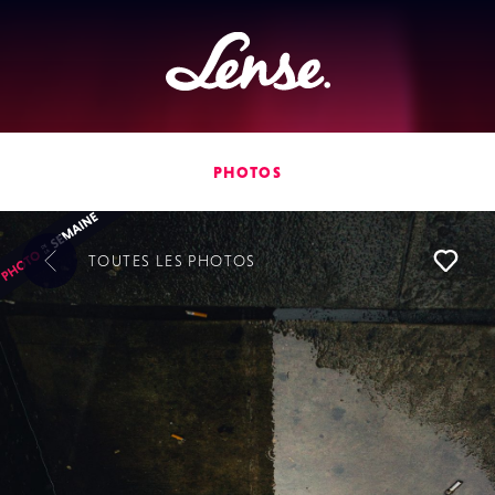
Lense
PHOTOS
TOUTES LES
PHOTOS
L