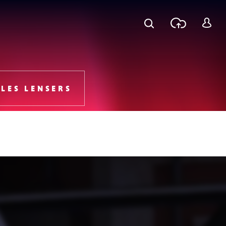
Recherche
Téléchar
S
une phot
c
LES LENSERS