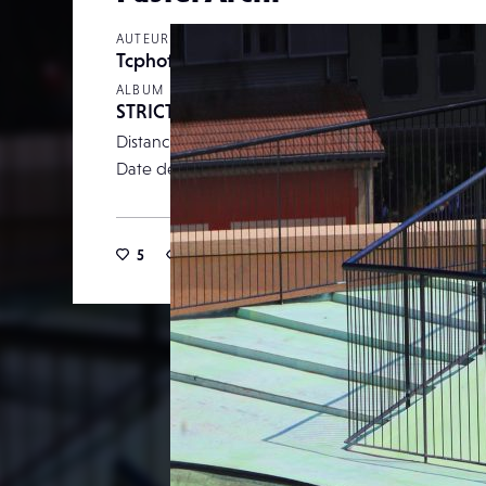
AUTEUR
Tcphotos
ALBUM
STRICTEMENT COULEURS
Distance focale
Date de publication
01 octob
5
26
0