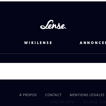
Lense
WIKILENSE
ANNONCE
À PROPOS
CONTACT
MENTIONS LÉGALES
EYE
VERSION BÊTA
© LENSE 202