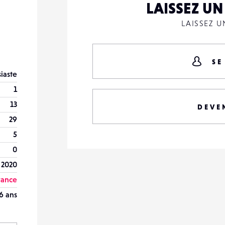
LAISSEZ U
LAISSEZ 
SE
iaste
1
13
DEVE
29
5
0
l 2020
rance
6 ans