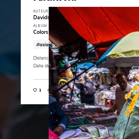
AUTEUR
Davidsutra
ALBUM
Colors of the World
#asia
#Bangkok
#travel
Distance focale
Date de publication
18 m
3
19
0