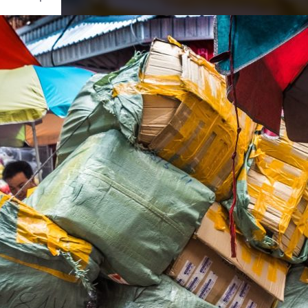
Ouvrir
/
Fermer
0 mm
ai 2020