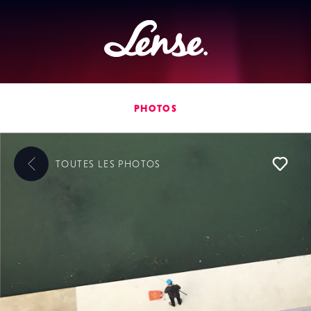
Lense
PHOTOS
TOUTES LES
PHOTOS
L