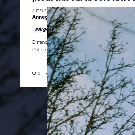
AUTEUR
Annegrd
#Argentique
Distance focale
Date de publication
29 janv
1
32
0