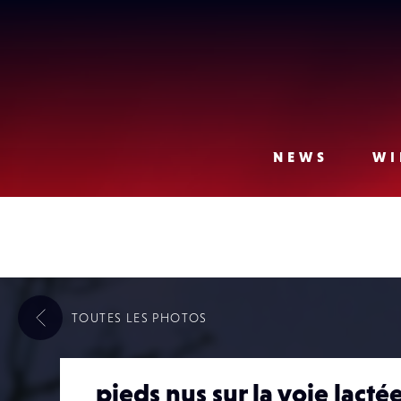
Lense
NEWS
WI
TOUTES LES
PHOTOS
pieds nus sur la voie lacté