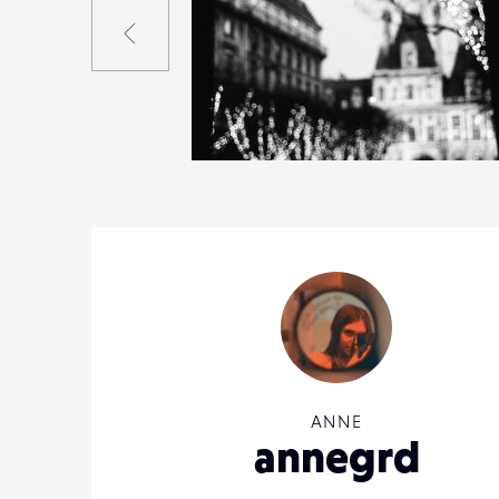
Précédent
4
17
0
ANNE
annegrd