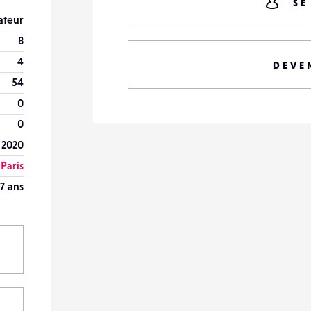
SE
teur
8
4
DEVE
54
0
0
 2020
Paris
7 ans