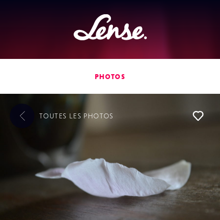
Lense
PHOTOS
TOUTES LES
PHOTOS
L