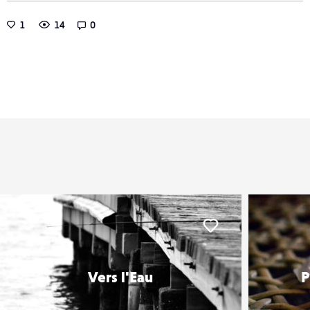
1
14
0
er
Liker
Vers l'Eau
P