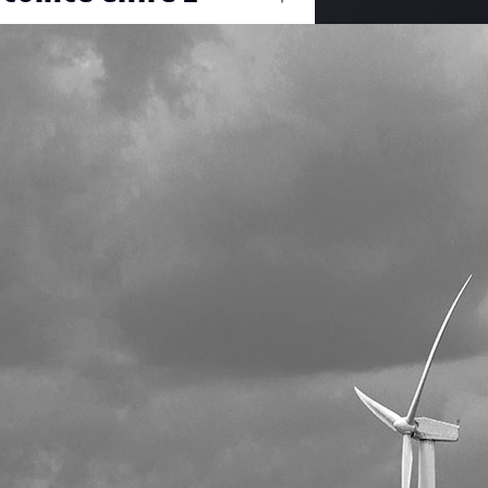
Ouvrir
/
Fermer
#éoliennes
#noiretblanc
0 mm
22 mai 2019