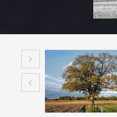
Suivant
Précédent
0
28
0