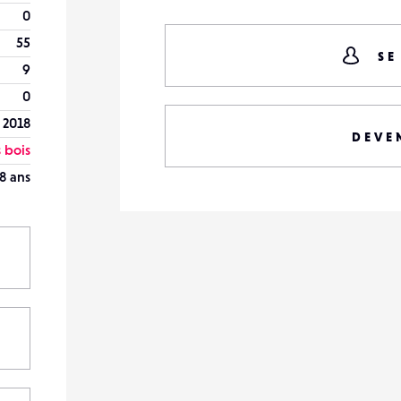
0
55
SE
9
0
 2018
DEVE
 bois
8 ans