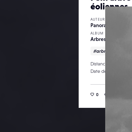
éoliennes
AUTEUR
Panoramiqurbains
ALBUM
Arbres
#arbres
#ciel
Distance focale
Date de publication
0
18
0