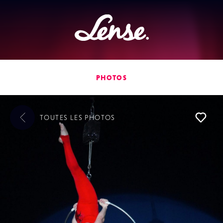
Lense
PHOTOS
TOUTES LES
PHOTOS
L