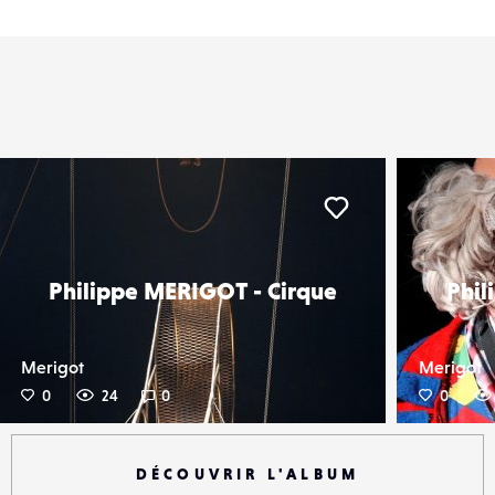
er
Liker
Philippe MERIGOT - Cirque
Phil
Merigot
Merigot
0
24
0
0
DÉCOUVRIR L'ALBUM