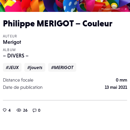
Philippe MERIGOT – Couleur
AUTEUR
Merigot
ALBUM
– DIVERS –
#JEUX
#jouets
#MERIGOT
Distance focale
0 mm
Date de publication
13 mai 2021
4
26
0