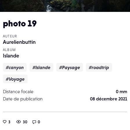
photo 19
AUTEUR
Aurelienbuttin
ALBUM
Islande
#canyon
#Islande
#Paysage
#roadtrip
#Voyage
Distance focale
0 mm
Date de publication
08 décembre 2021
3
30
0