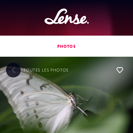
Lense
PHOTOS
TOUTES LES
PHOTOS
L