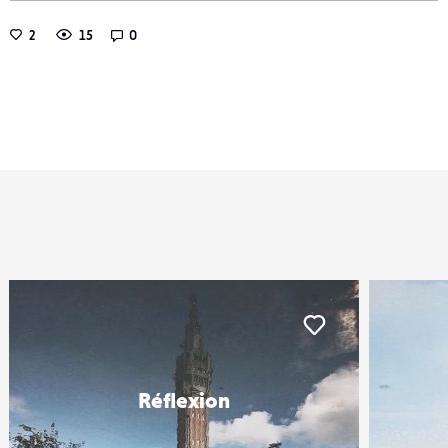
2
15
0
iker
Liker
Réflexion