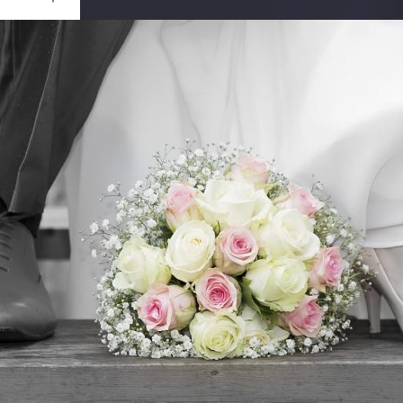
Ouvrir
/
Fermer
Canon
ark III
1/200
4.5
70 mm
100
re 2017
ier 2018