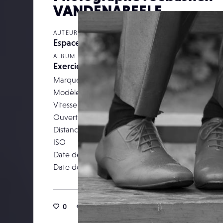
VANDENABEELE
AUTEUR
Espace8emeart
ALBUM
Exercice CLUB
Marque
Modèle
Canon EOS 5D M
Vitesse d’obturation
Ouverture
Distance focale
ISO
Date de prise de vue
09 septemb
Date de publication
29 janv
0
24
0