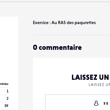
Exercice : Au RAS des paqurettes
0
commentaire
LAISSEZ U
veau
LAISSEZ 
1
2
SE
39