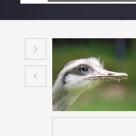
Suivant
Précédent
0
19
0