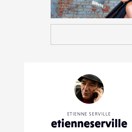
1
15
0
ETIENNE SERVILLE
etienneserville