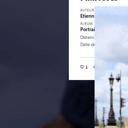
AUTEUR
Etienneserville
ALBUM
Portraits
Distance focale
Date de publication
1
19
0