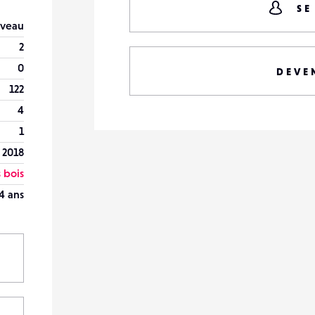
SE
veau
2
0
DEVE
122
4
1
 2018
 bois
4 ans