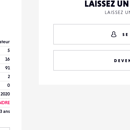
LAISSEZ U
LAISSEZ 
SE
teur
5
16
DEVE
91
2
0
 2020
NDRE
3 ans