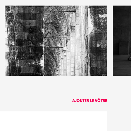
0
1
4
0
AJOUTER LE VÔTRE