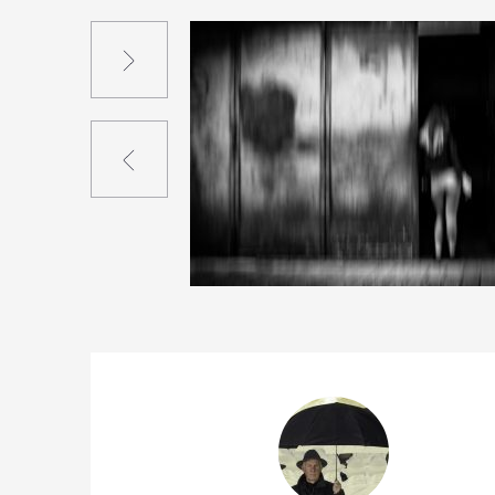
Suivant
Précédent
1
11
0