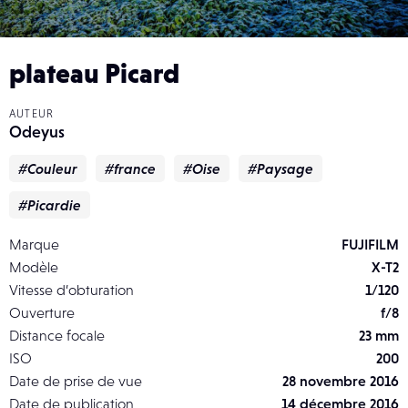
plateau Picard
AUTEUR
Odeyus
#Couleur
#france
#Oise
#Paysage
#Picardie
Marque
FUJIFILM
Modèle
X-T2
Vitesse d’obturation
1/120
Ouverture
f/8
Distance focale
23 mm
ISO
200
Date de prise de vue
28 novembre 2016
Date de publication
14 décembre 2016