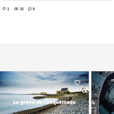
1
22
0
er
Liker
La grève de Locquémeau