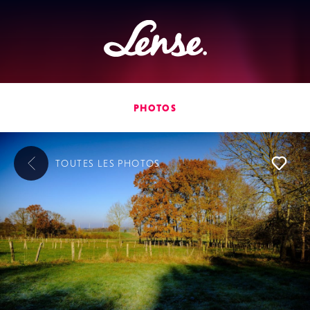
Lense
PHOTOS
TOUTES LES
PHOTOS
L