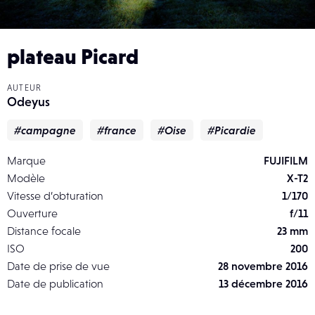
plateau Picard
AUTEUR
Odeyus
#campagne
#france
#Oise
#Picardie
Marque
FUJIFILM
Modèle
X-T2
Vitesse d’obturation
1/170
Ouverture
f/11
Distance focale
23 mm
ISO
200
Date de prise de vue
28 novembre 2016
Date de publication
13 décembre 2016