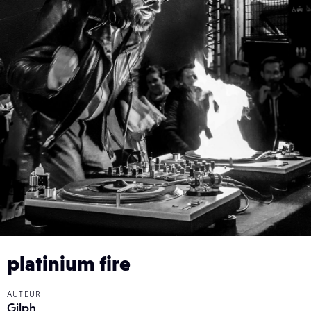
platinium fire
AUTEUR
Gilph