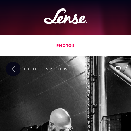
Lense
PHOTOS
TOUTES LES
PHOTOS
L