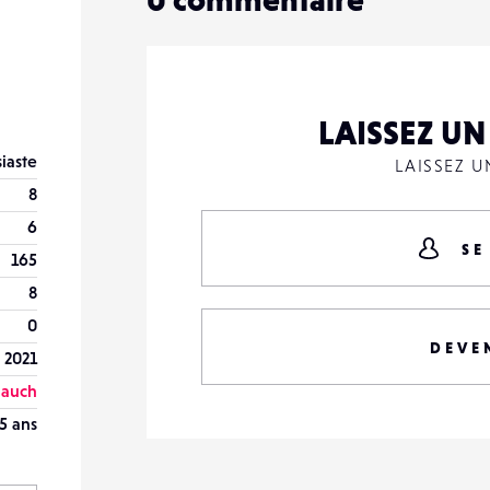
LAISSEZ U
iaste
LAISSEZ 
8
6
SE
165
8
0
DEVE
 2021
lauch
5 ans