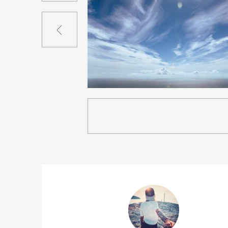
Précédent
5
27
0