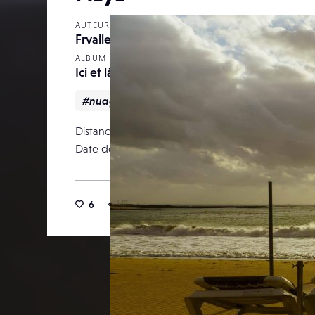
AUTEUR
Frvallet
ALBUM
Ici et là
#nuageux
#océan
#plage
#transa
Distance focale
Date de publication
15 av
6
29
0