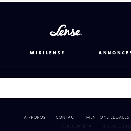
Lense
WIKILENSE
ANNONCE
À PROPOS
CONTACT
MENTIONS LÉGALES
EYE
VERSION BÊTA
© LENSE 202