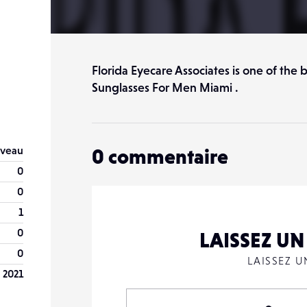
Florida Eyecare Associates is one of the 
Sunglasses For Men Miami .
veau
0
commentaire
0
0
1
0
LAISSEZ U
0
LAISSEZ 
 2021