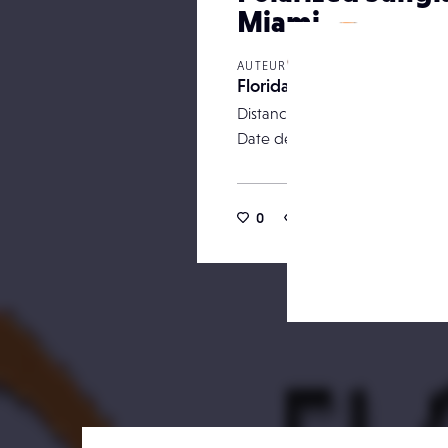
Miami
AUTEUR
Floridaeyecare
Distance focale
Date de publication
0
25
0