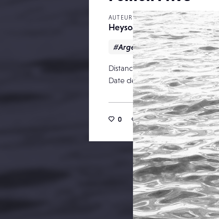
AUTEUR
Heysoap
#Argentique
#Nature mor
Distance focale
Date de publication
0
13
0