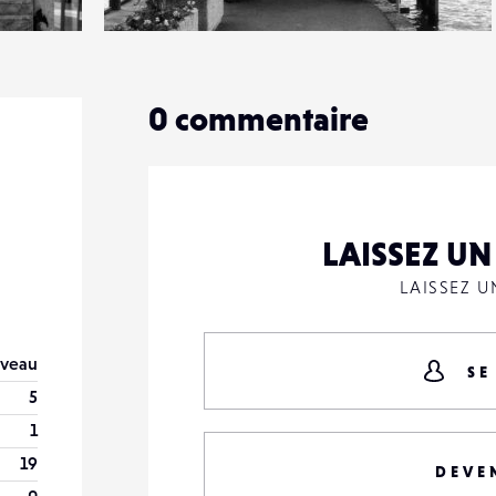
1
14
0
0
commentaire
LAISSEZ U
LAISSEZ 
veau
SE
5
1
19
DEVE