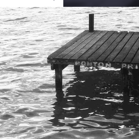
Ouvrir
/
Fermer
te
#Noir & blanc
0 mm
16 octobre 2013