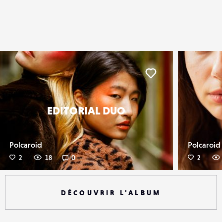
er
Liker
EDITORIAL DUO
Polcaroid
Polcaroid
2
18
0
2
DÉCOUVRIR L'ALBUM