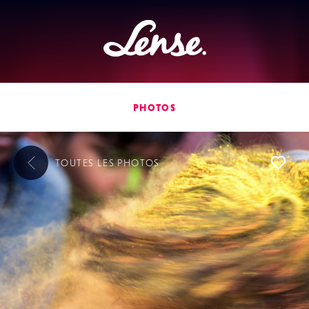
Lense
PHOTOS
TOUTES LES
PHOTOS
L