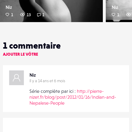
Niz
Niz
1
13
1
1
1
commentaire
AJOUTER LE VÔTRE
Niz
Il y a 14 ans et 6 mois
Série complète par ici :
http://pierre-
nizet.fr/blog/post/2012/01/16/Indian-and-
Nepalese-People