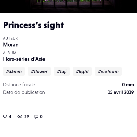
Princess’s sight
AUTEUR
Moran
ALBUM
Hors-séries d’Asie
#35mm
#flower
#fuji
#light
#vietnam
Distance focale
0 mm
Date de publication
15 avril 2019
4
29
0