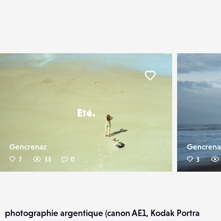
er
Liker
Eté.
Gencrenaz
Gencrena
7
33
0
3
photographie argentique (canon AE1, Kodak Portra