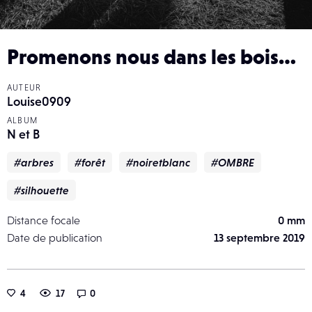
Promenons nous dans les bois…
AUTEUR
Louise0909
ALBUM
N et B
#arbres
#forêt
#noiretblanc
#OMBRE
#silhouette
Distance focale
0 mm
Date de publication
13 septembre 2019
4
17
0