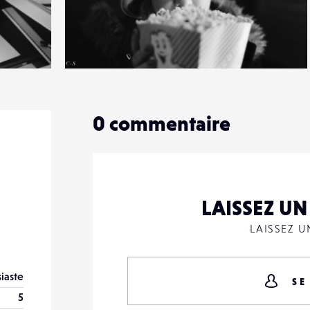
0
11
0
0
commentaire
LAISSEZ U
LAISSEZ 
iaste
SE
5