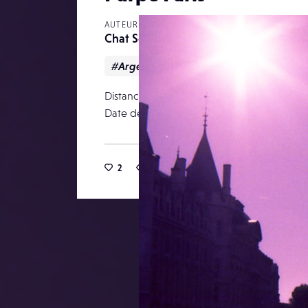
AUTEUR
Chat Souris
#Argentique
#Couleur
#Paysag
Distance focale
Date de publication
02 d
2
13
0