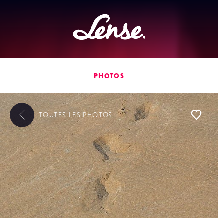
Lense
PHOTOS
TOUTES LES
PHOTOS
L