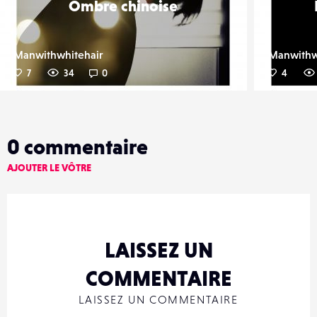
Ombre chinoise
Manwithwhitehair
Manwithw
7
34
0
4
0
commentaire
AJOUTER LE VÔTRE
LAISSEZ UN
COMMENTAIRE
LAISSEZ UN COMMENTAIRE