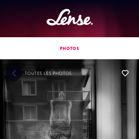
Lense
PHOTOS
TOUTES LES
PHOTOS
L