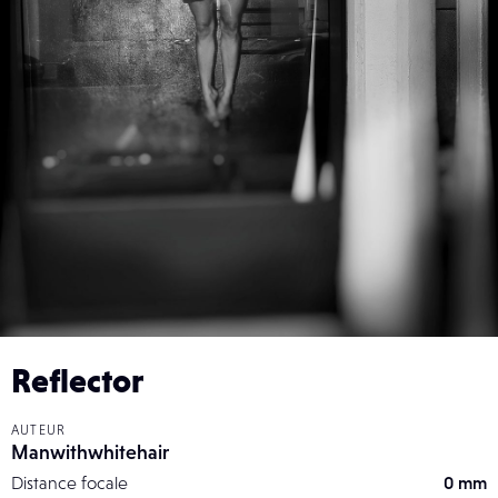
Reflector
AUTEUR
Manwithwhitehair
Distance focale
0 mm