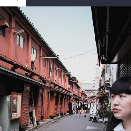
Ouvrir
/
Fermer
UJIFILM
X-T20
1/420
3.6
18 mm
400
rs 2019
let 2019