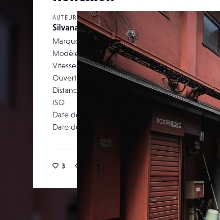
AUTEUR
Silvanah-r
Marque
F
Modèle
Vitesse d’obturation
Ouverture
Distance focale
ISO
Date de prise de vue
12 ma
Date de publication
18 juil
3
19
0