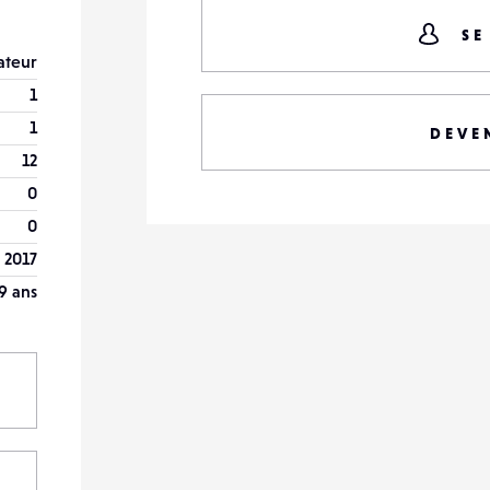
SE
teur
1
1
DEVE
12
0
0
r 2017
9 ans