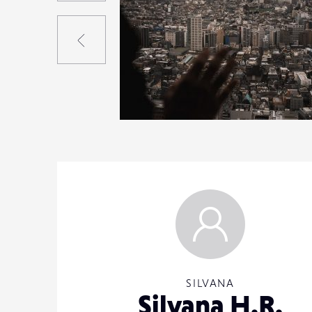
Précédent
1
12
0
SILVANA
Silvana H.R.