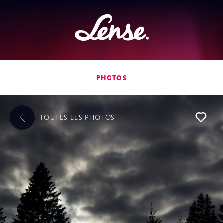
Lense
PHOTOS
TOUTES LES
PHOTOS
L