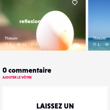
er
Liker
reflexion d'un oeuf!
Thieum
Thieum
0
11
0
1
0
commentaire
AJOUTER LE VÔTRE
LAISSEZ UN