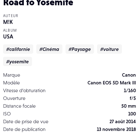
Road to Yosemite
AUTEUR
M!K
ALBUM
USA
#californie
#Cinéma
#Paysage
#voiture
#yosemite
Marque
Canon
Modèle
Canon EOS 5D Mark III
Vitesse d’obturation
1/160
Ouverture
f/5
Distance focale
50 mm
ISO
100
Date de prise de vue
27 août 2014
Date de publication
13 novembre 2018