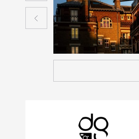
Précédent
4
22
0