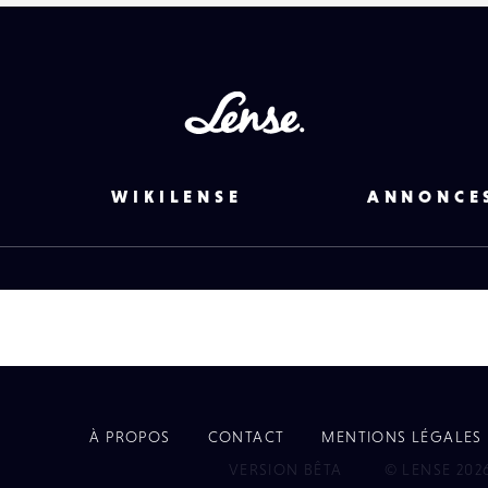
Lense
WIKILENSE
ANNONCE
À PROPOS
CONTACT
MENTIONS LÉGALES
EYE
VERSION BÊTA
© LENSE 202