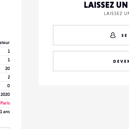
LAISSEZ U
LAISSEZ 
SE
teur
1
1
DEVE
20
2
0
n 2020
Paris
1 ans